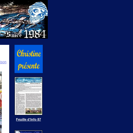
ison
Feuille d'Info 87