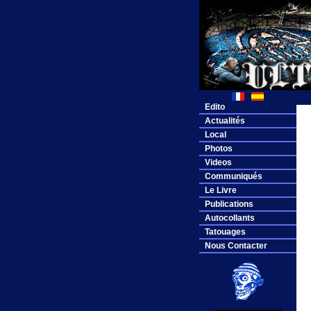
Edito
Actualités
Local
Photos
Videos
Communiqués
Le Livre
Publications
Autocollants
Tatouages
Nous Contacter