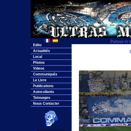
Partout et 
Edito
Actualités
Local
Photos
Videos
Communiqués
Le Livre
Publications
Autocollants
Tatouages
Nous Contacter