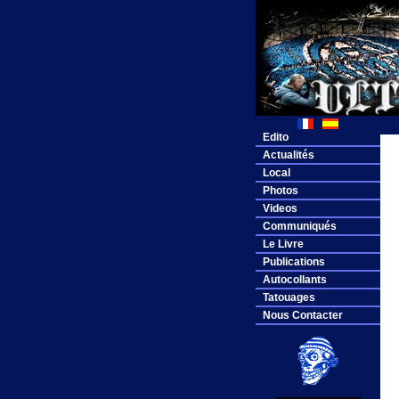
Edito
Actualités
Local
Photos
Videos
Communiqués
Le Livre
Publications
Autocollants
Tatouages
Nous Contacter