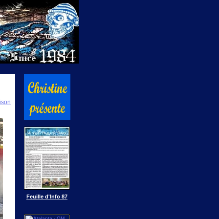
ison
Feuille d'Info 87