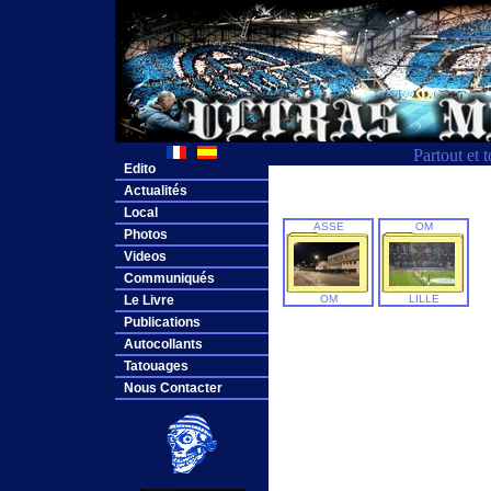
Partout et 
Edito
Actualités
Local
ASSE
OM
Photos
Videos
Communiqués
Le Livre
OM
LILLE
Publications
Autocollants
Tatouages
Nous Contacter