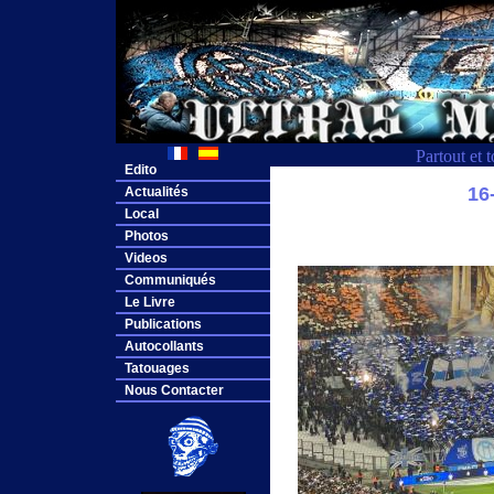
Partout et 
Edito
16
Actualités
Local
Photos
Videos
Communiqués
Le Livre
Publications
Autocollants
Tatouages
Nous Contacter