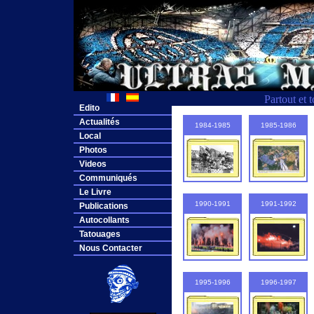
Partout et 
Edito
Actualités
1984-1985
1985-1986
Local
Photos
Videos
Communiqués
Le Livre
1990-1991
1991-1992
Publications
Autocollants
Tatouages
Nous Contacter
1995-1996
1996-1997