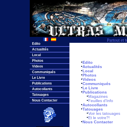
Partout et 
Edito
Actualités
Local
Photos
Edito
Videos
Actualités
Local
Communiqués
Photos
Le Livre
Videos
Publications
Communiqués
Le Livre
Autocollants
Publications
Tatouages
Magazines
Nous Contacter
Feuilles d'Info
Autocollants
Tatouages
Voir les tatouages
Et le votre?!
Nous Contacter