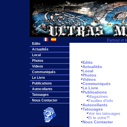
Partout et 
Edito
Actualités
Local
Photos
Edito
Videos
Actualités
Local
Communiqués
Photos
Le Livre
Videos
Publications
Communiqués
Le Livre
Autocollants
Publications
Tatouages
Magazines
Nous Contacter
Feuilles d'Info
Autocollants
Tatouages
Voir les tatouages
Et le votre?!
Nous Contacter