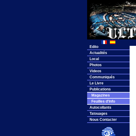
Edito
Actualités
Local
Photos
Videos
Communiqués
Le Livre
Publications
Magazines
Feuilles d'Info
Autocollants
Tatouages
Nous Contacter