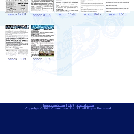
saison 07-08
saison 15-16
saison 16-17
saison 17-18
saison 08-09
saison 18-19
saison 19-20
Nous contacter
|
FAQ
|
Plan du Site
Copyright © 2004 Commando Ultra 84 All Rights Reserved.