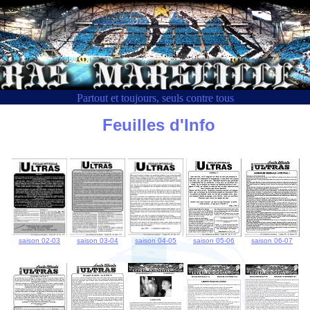
Partout et toujours, seuls contre tous
Feuilles d'Info
saison 02-03
saison 03-04
saison 04-05
saison 05-06
saison 06-07