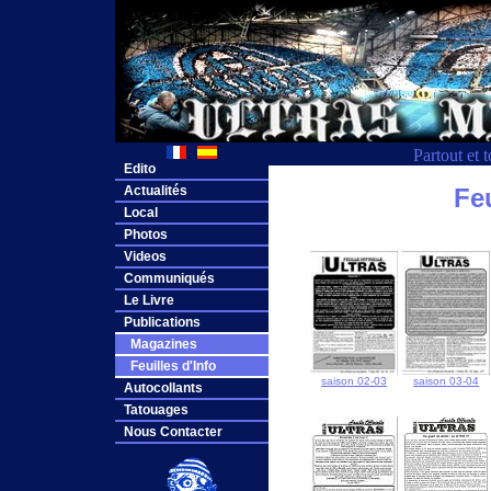
Partout et 
Edito
Actualités
Feu
Local
Photos
Videos
Communiqués
Le Livre
Publications
Magazines
Feuilles d'Info
saison 02-03
saison 03-04
Autocollants
Tatouages
Nous Contacter