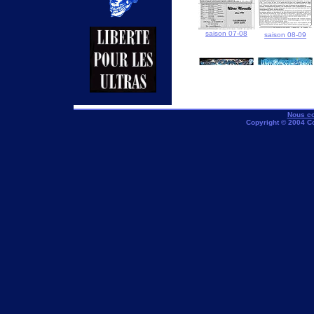
saison 07-08
saison 08-09
Nous co
Copyright © 2004 C
saison 18-19
saison 19-20