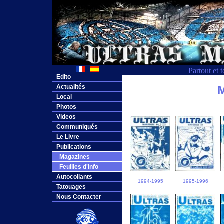
Partout et 
Edito
Actualités
M
Local
Photos
Videos
Communiqués
Le Livre
Publications
Magazines
Feuilles d'Info
Autocollants
1994-1995
1995-1996
Tatouages
Nous Contacter