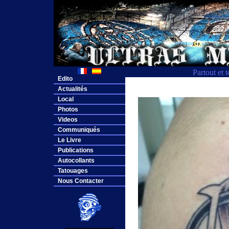
Partout et 
Edito
Actualités
Local
Photos
Videos
Communiqués
Le Livre
Publications
Autocollants
Tatouages
Nous Contacter