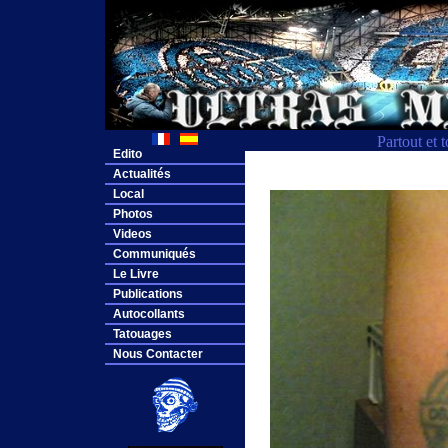
Partout et 
Edito
Actualités
Local
Photos
Videos
Communiqués
Le Livre
Publications
Autocollants
Tatouages
Nous Contacter