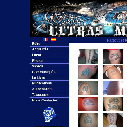
Partout et 
Edito
Actualités
Local
Photos
Videos
Communiqués
Le Livre
Publications
Autocollants
Tatouages
Nous Contacter