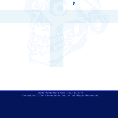
Nous contacter
|
FAQ
|
Plan du Site
Copyright © 2004 Commando Ultra 84 All Rights Reserved.