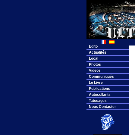
Edito
Actualités
Local
Photos
Videos
Communiqués
Le Livre
Publications
Autocollants
Tatouages
Nous Contacter