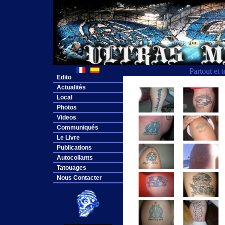
Partout et 
Edito
Actualités
Local
Photos
Videos
Communiqués
Le Livre
Publications
Autocollants
Tatouages
Nous Contacter