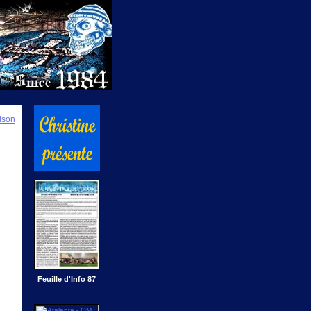
ison
Feuille d'Info 87