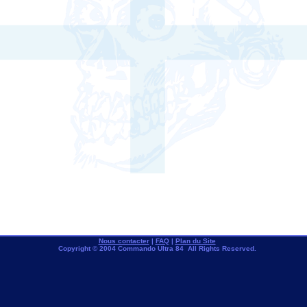
Nous contacter
|
FAQ
|
Plan du Site
Copyright © 2004 Commando Ultra 84 All Rights Reserved.