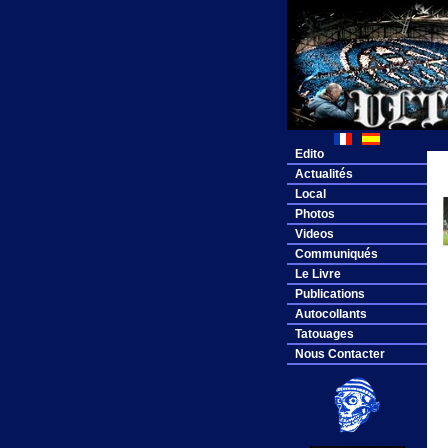
Edito
Actualités
Local
Photos
Videos
Communiqués
Le Livre
Publications
Autocollants
Tatouages
Nous Contacter