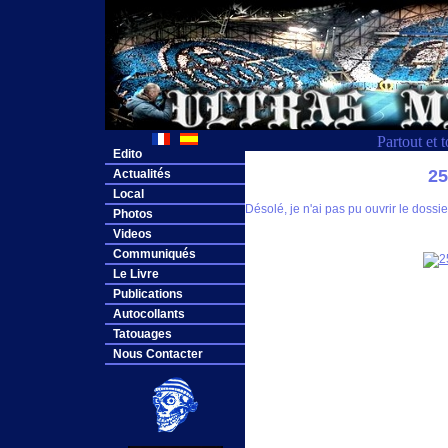
Partout et 
Edito
2
Actualités
Local
Désolé, je n'ai pas pu ouvrir le dos
Photos
Videos
Communiqués
Le Livre
Publications
Autocollants
Tatouages
Nous Contacter