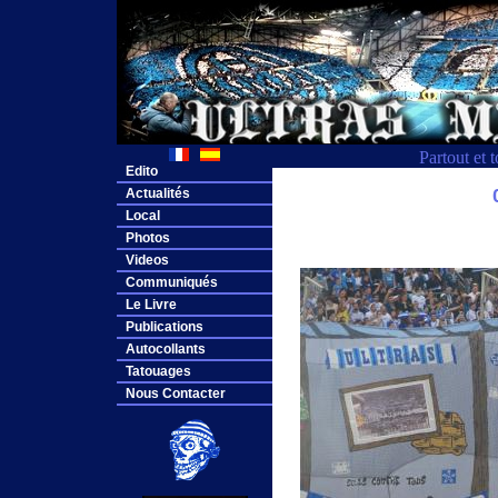
Partout et 
Edito
Actualités
Local
Photos
Videos
Communiqués
Le Livre
Publications
Autocollants
Tatouages
Nous Contacter