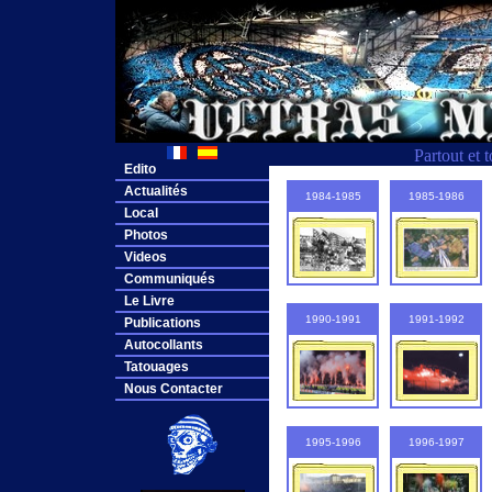
Partout et 
Edito
Actualités
1984-1985
1985-1986
Local
Photos
Videos
Communiqués
Le Livre
1990-1991
1991-1992
Publications
Autocollants
Tatouages
Nous Contacter
1995-1996
1996-1997